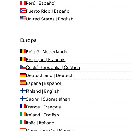
Perú | Español
Puerto Rico | Español
United States | English
Europa
België | Nederlands
Belgique | Français
Česká Republika | Čeština
Deutschland | Deutsch
España | Español
Finland | English
Suomi | Suomalainen
France | Français
Ireland | English
Italia | Italiano
Magyarország | Magyar