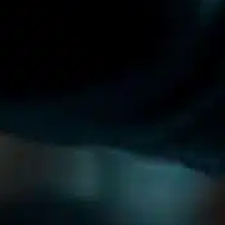
UTILICE SUS ACTIVOS DE FORMA MÁ
OBTENGA MÁS SUPERVISIÓN. VUÉLVASE MÁS DIGITA
Administrar activos puede ser una tarea dura. En Assettr
Te ayudamos a digitalizar la información de tus activos
administración actual o trabajar en el campo.
Utilice códigos de barras estándar, códigos QR, RFID o