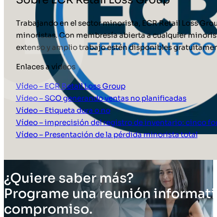
Trabajando en el sector minorista, ECR Retail Loss Gro
minoristas. Con membresía abierta a cualquier minorist
extenso y amplio trabajo estén disponibles gratuitament
Enlaces a vídeos
Vídeo – ECR Retail Loss Group
Vídeo – SCO generando ventas no planificadas
Vídeo – Etiqueta dura o no
Vídeo – imprecisión del registro de inventario: cinco 
Vídeo – Presentación de la pérdida minorista total
¿Quiere saber más?
Programe una reunión informati
compromiso.