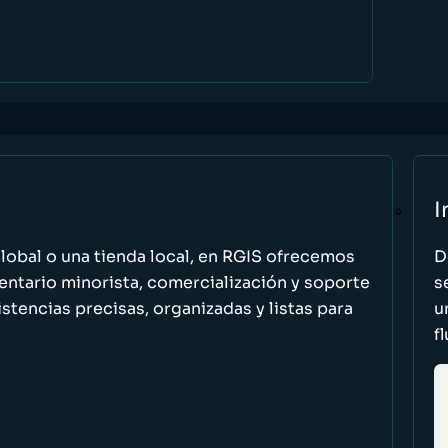
I
global o una tienda local, en RGIS ofrecemos
D
entario minorista, comercialización y soporte
s
stencias precisas, organizadas y listas para
u
f