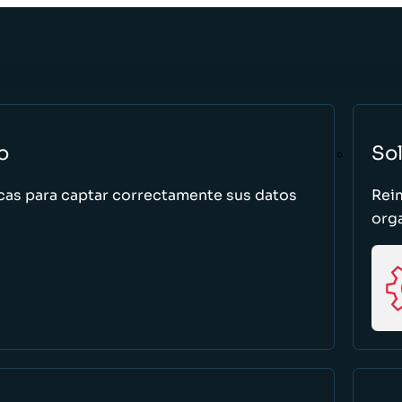
o
So
cas para captar correctamente sus datos
Rei
org