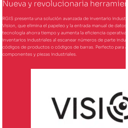
Nueva y revolucionaria herramie
RGIS presenta una solución avanzada de inventario industr
Vision, que elimina el papeleo y la entrada manual de datos
tecnología ahorra tiempo y aumenta la eficiencia operativa 
inventarios industriales al escanear números de parte indust
códigos de productos o códigos de barras. Perfecto para a
componentes y piezas industriales.