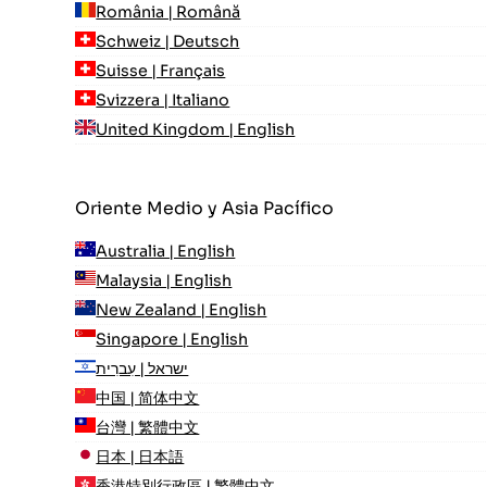
România | Română
Schweiz | Deutsch
Suisse | Français
Svizzera | Italiano
United Kingdom | English
Oriente Medio y Asia Pacífico
Australia | English
Malaysia | English
New Zealand | English
Singapore | English
ישראל | עִברִית
中国 | 简体中文
台灣 | 繁體中文
日本 | 日本語
香港特別行政區 | 繁體中文