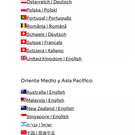
Österreich | Deutsch
Polska | Polski
Portugal | Português
România | Română
Schweiz | Deutsch
Suisse | Français
Svizzera | Italiano
United Kingdom | English
Oriente Medio y Asia Pacífico
Australia | English
Malaysia | English
New Zealand | English
Singapore | English
ישראל | עִברִית
中国 | 简体中文