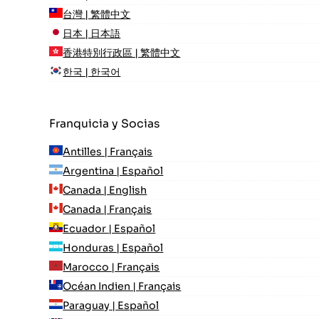
台灣 | 繁體中文
日本 | 日本語
香港特別行政區 | 繁體中文
한국 | 한국어
Franquicia y Socias
Antilles | Français
Argentina | Español
Canada | English
Canada | Français
Ecuador | Español
Honduras | Español
Marocco | Français
Océan Indien | Français
Paraguay | Español