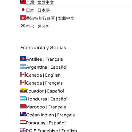
台灣 | 繁體中文
日本 | 日本語
香港特別行政區 | 繁體中文
한국 | 한국어
Franquicia y Socias
Antilles | Français
Argentina | Español
Canada | English
Canada | Français
Ecuador | Español
Honduras | Español
Marocco | Français
Océan Indien | Français
Paraguay | Español
RGIS Franchise | English