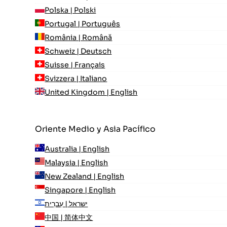
Polska | Polski
Portugal | Português
România | Română
Schweiz | Deutsch
Suisse | Français
Svizzera | Italiano
United Kingdom | English
Oriente Medio y Asia Pacífico
Australia | English
Malaysia | English
New Zealand | English
Singapore | English
ישראל | עִברִית
中国 | 简体中文