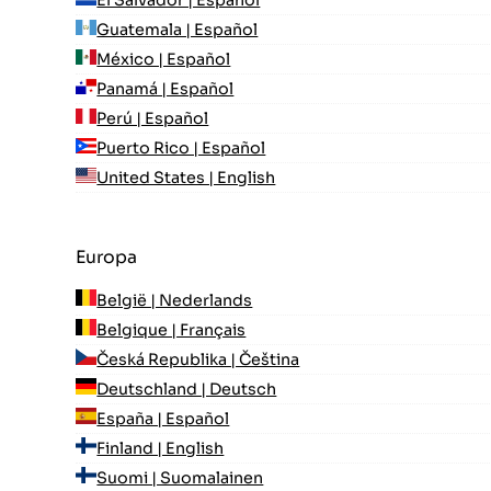
El Salvador | Español
Guatemala | Español
México | Español
Panamá | Español
Perú | Español
Puerto Rico | Español
United States | English
Europa
België | Nederlands
Belgique | Français
Česká Republika | Čeština
Deutschland | Deutsch
España | Español
Finland | English
Suomi | Suomalainen