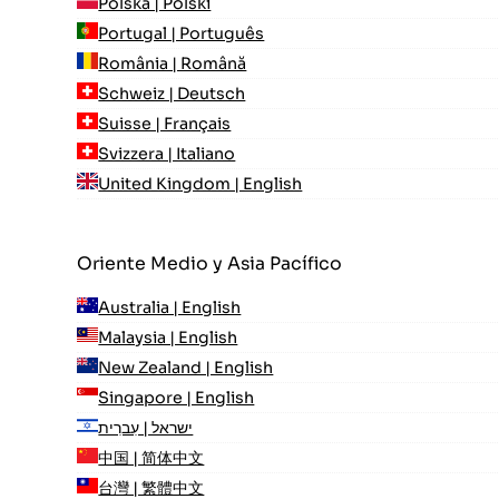
Polska | Polski
Portugal | Português
România | Română
Schweiz | Deutsch
Suisse | Français
Svizzera | Italiano
United Kingdom | English
Oriente Medio y Asia Pacífico
Australia | English
Malaysia | English
New Zealand | English
Singapore | English
ישראל | עִברִית
中国 | 简体中文
台灣 | 繁體中文