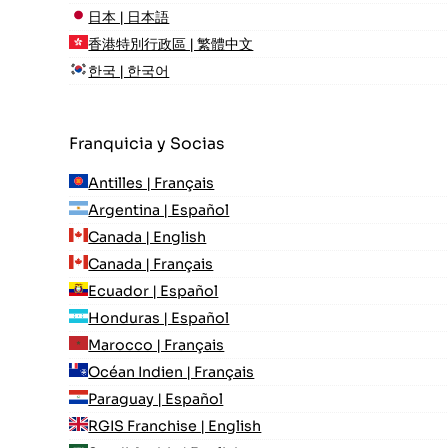
日本 | 日本語
香港特別行政區 | 繁體中文
한국 | 한국어
Franquicia y Socias
Antilles | Français
Argentina | Español
Canada | English
Canada | Français
Ecuador | Español
Honduras | Español
Marocco | Français
Océan Indien | Français
Paraguay | Español
RGIS Franchise | English