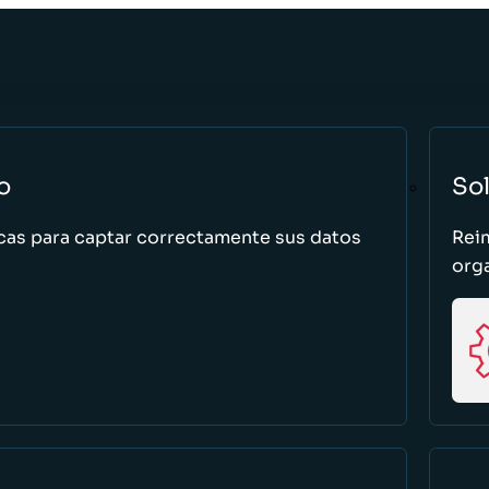
o
So
cas para captar correctamente sus datos
Rei
org