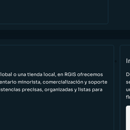
I
global o una tienda local, en RGIS ofrecemos
D
entario minorista, comercialización y soporte
s
stencias precisas, organizadas y listas para
u
f