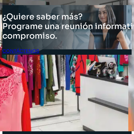
¿Quiere saber más?
Programe una reunión informati
compromiso.
CONTÁCTENOS
Acceso Clientes
SOLUCIONES
Soluciones de inventario
Soluciones empresariales
Soluciones para la cadena de suministro
Etiquetado de activos
Soluciones para el sector minorista