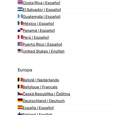
Costa Rica | Español
El Salvador | Español
Guatemala | Español
México | Español
Panamá | Español
Perú | Español
Puerto Rico | Español
United States | English
Europa
België | Nederlands
Belgique | Français
Česká Republika | Čeština
Deutschland | Deutsch
España | Español
Finland | English