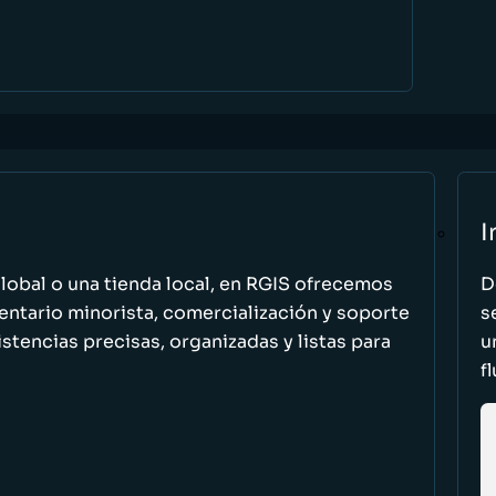
I
global o una tienda local, en RGIS ofrecemos
D
entario minorista, comercialización y soporte
s
stencias precisas, organizadas y listas para
u
f