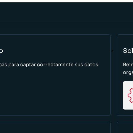
o
So
cas para captar correctamente sus datos
Rei
org