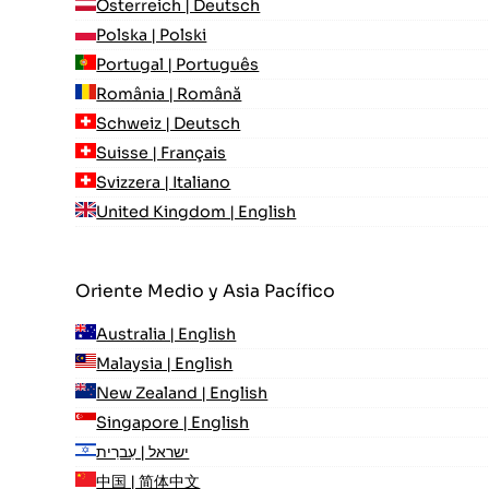
Österreich | Deutsch
Polska | Polski
Portugal | Português
România | Română
Schweiz | Deutsch
Suisse | Français
Svizzera | Italiano
United Kingdom | English
Oriente Medio y Asia Pacífico
Australia | English
Malaysia | English
New Zealand | English
Singapore | English
ישראל | עִברִית
中国 | 简体中文