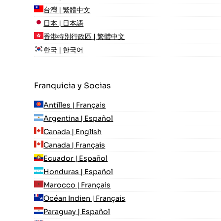
台灣 | 繁體中文
日本 | 日本語
香港特別行政區 | 繁體中文
한국 | 한국어
Franquicia y Socias
Antilles | Français
Argentina | Español
Canada | English
Canada | Français
Ecuador | Español
Honduras | Español
Marocco | Français
Océan Indien | Français
Paraguay | Español