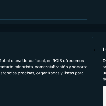
I
global o una tienda local, en RGIS ofrecemos
D
entario minorista, comercialización y soporte
s
stencias precisas, organizadas y listas para
u
f