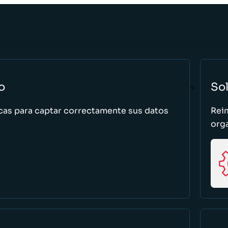
o
So
cas para captar correctamente sus datos
Rei
org