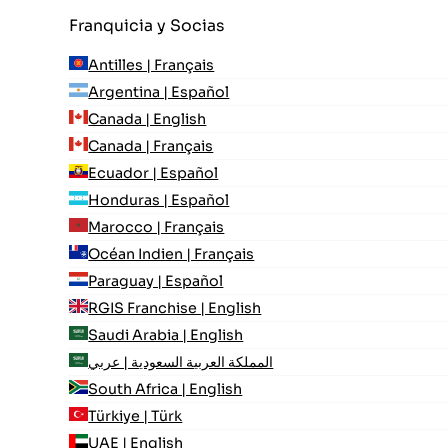
Franquicia y Socias
Antilles | Français
Argentina | Español
Canada | English
Canada | Français
Ecuador | Español
Honduras | Español
Marocco | Français
Océan Indien | Français
Paraguay | Español
RGIS Franchise | English
Saudi Arabia | English
المملكة العربية السعودية | عربي
South Africa | English
Türkiye | Türk
UAE | English