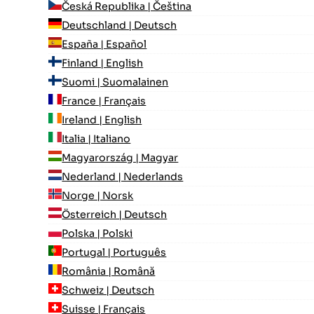
Česká Republika | Čeština
Deutschland | Deutsch
España | Español
Finland | English
Suomi | Suomalainen
France | Français
Ireland | English
Italia | Italiano
Magyarország | Magyar
Nederland | Nederlands
Norge | Norsk
Österreich | Deutsch
Polska | Polski
Portugal | Português
România | Română
Schweiz | Deutsch
Suisse | Français