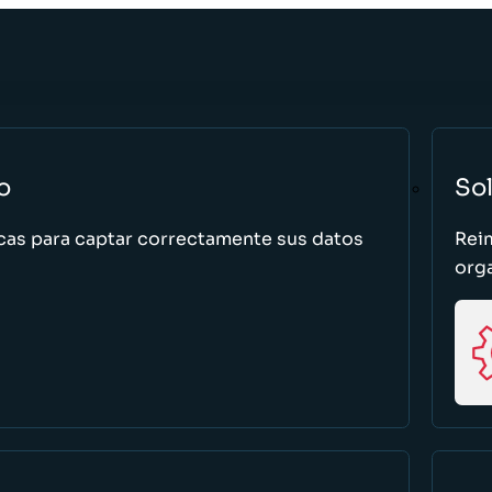
o
So
cas para captar correctamente sus datos
Rei
org