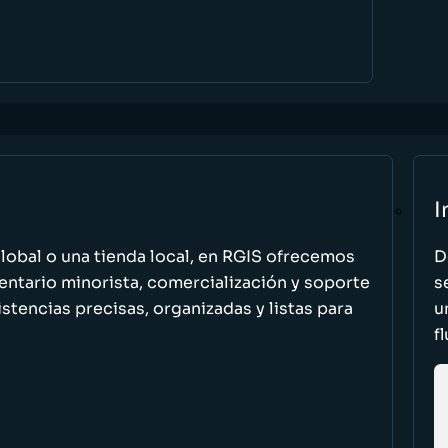
I
global o una tienda local, en RGIS ofrecemos
D
entario minorista, comercialización y soporte
s
stencias precisas, organizadas y listas para
u
f