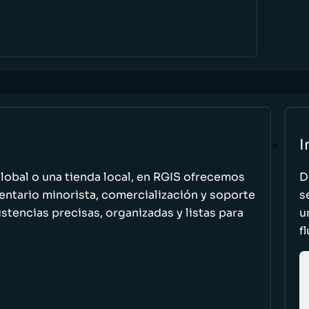
I
global o una tienda local, en RGIS ofrecemos
D
entario minorista, comercialización y soporte
s
stencias precisas, organizadas y listas para
u
f