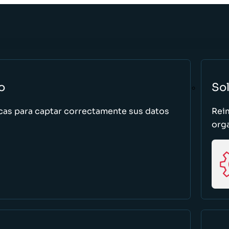
o
So
cas para captar correctamente sus datos
Rei
org