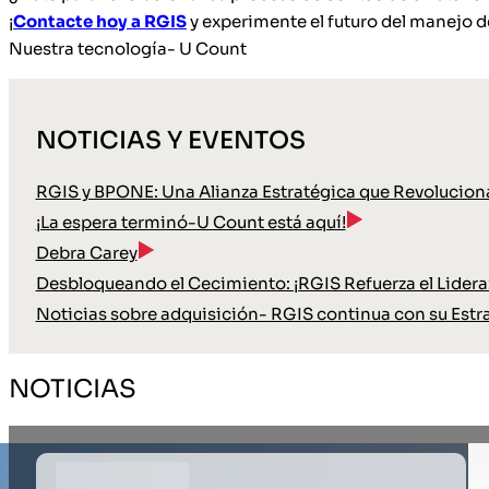
¡
Contacte hoy a RGIS
y experimente el futuro del manejo d
Nuestra tecnología- U Count
NOTICIAS Y EVENTOS
RGIS y BPONE: Una Alianza Estratégica que Revoluciona
¡La espera terminó-U Count está aquí!
Debra Carey
Desbloqueando el Cecimiento: ¡RGIS Refuerza el Lideraz
Noticias sobre adquisición- RGIS continua con su Estr
NOTICIAS