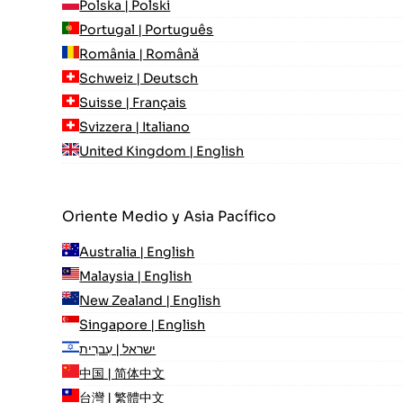
Polska | Polski
Portugal | Português
România | Română
Schweiz | Deutsch
Suisse | Français
Svizzera | Italiano
United Kingdom | English
Oriente Medio y Asia Pacífico
Australia | English
Malaysia | English
New Zealand | English
Singapore | English
ישראל | עִברִית
中国 | 简体中文
台灣 | 繁體中文