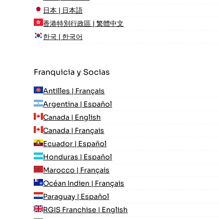
日本 | 日本語
香港特別行政區 | 繁體中文
한국 | 한국어
Franquicia y Socias
Antilles | Français
Argentina | Español
Canada | English
Canada | Français
Ecuador | Español
Honduras | Español
Marocco | Français
Océan Indien | Français
Paraguay | Español
RGIS Franchise | English