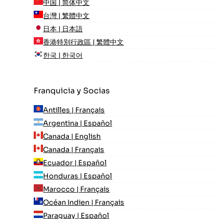
中国 | 简体中文
台灣 | 繁體中文
日本 | 日本語
香港特別行政區 | 繁體中文
한국 | 한국어
Franquicia y Socias
Antilles | Français
Argentina | Español
Canada | English
Canada | Français
Ecuador | Español
Honduras | Español
Marocco | Français
Océan Indien | Français
Paraguay | Español