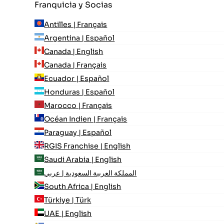
Franquicia y Socias
Antilles | Français
Argentina | Español
Canada | English
Canada | Français
Ecuador | Español
Honduras | Español
Marocco | Français
Océan Indien | Français
Paraguay | Español
RGIS Franchise | English
Saudi Arabia | English
المملكة العربية السعودية | عربي
South Africa | English
Türkiye | Türk
UAE | English