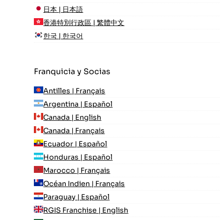
日本 | 日本語
香港特別行政區 | 繁體中文
한국 | 한국어
Franquicia y Socias
Antilles | Français
Argentina | Español
Canada | English
Canada | Français
Ecuador | Español
Honduras | Español
Marocco | Français
Océan Indien | Français
Paraguay | Español
RGIS Franchise | English