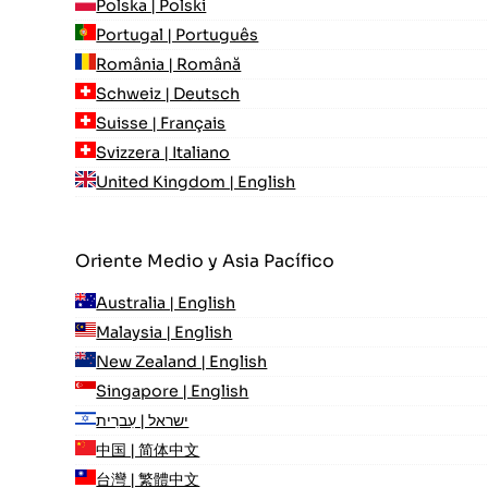
Polska | Polski
Portugal | Português
România | Română
Schweiz | Deutsch
Suisse | Français
Svizzera | Italiano
United Kingdom | English
Oriente Medio y Asia Pacífico
Australia | English
Malaysia | English
New Zealand | English
Singapore | English
ישראל | עִברִית
中国 | 简体中文
台灣 | 繁體中文