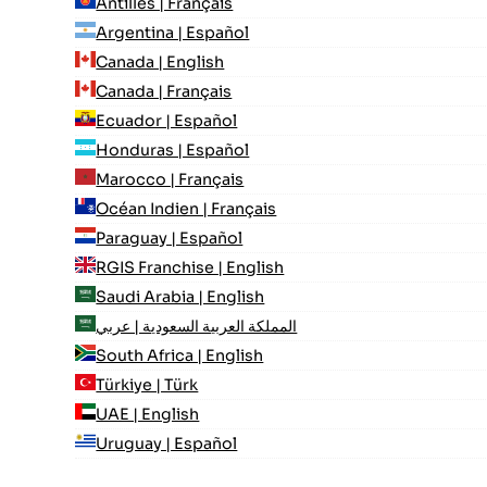
Antilles | Français
Argentina | Español
Canada | English
Canada | Français
Ecuador | Español
Honduras | Español
Marocco | Français
Océan Indien | Français
Paraguay | Español
RGIS Franchise | English
Saudi Arabia | English
المملكة العربية السعودية | عربي
South Africa | English
Türkiye | Türk
UAE | English
Uruguay | Español