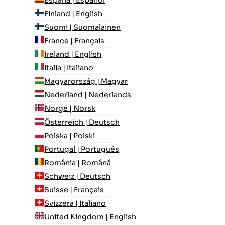
España | Español
Finland | English
Suomi | Suomalainen
France | Français
Ireland | English
Italia | Italiano
Magyarország | Magyar
Nederland | Nederlands
Norge | Norsk
Österreich | Deutsch
Polska | Polski
Portugal | Português
România | Română
Schweiz | Deutsch
Suisse | Français
Svizzera | Italiano
United Kingdom | English