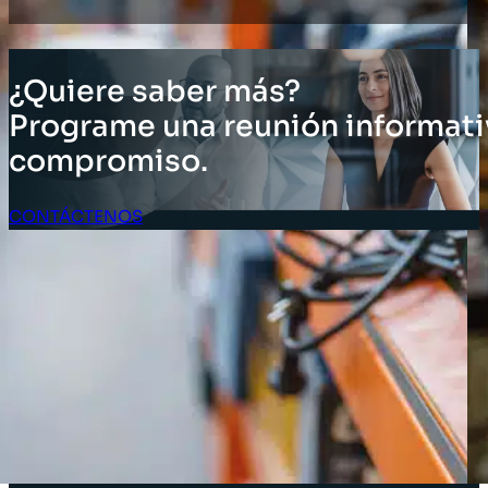
¿Quiere saber más?
Programe una reunión informati
compromiso.
CONTÁCTENOS
Acceso Clientes
SOLUCIONES
Soluciones de inventario
Soluciones empresariales
Soluciones para la cadena de suministro
Etiquetado de activos
Soluciones para el sector minorista