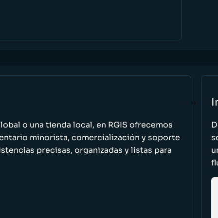
I
global o una tienda local, en RGIS ofrecemos
D
entario minorista, comercialización y soporte
s
stencias precisas, organizadas y listas para
u
f