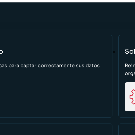
o
So
cas para captar correctamente sus datos
Rei
org