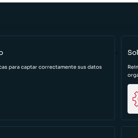
o
So
cas para captar correctamente sus datos
Rei
org