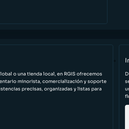
I
global o una tienda local, en RGIS ofrecemos
D
entario minorista, comercialización y soporte
s
stencias precisas, organizadas y listas para
u
f