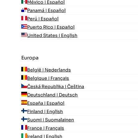
México | Español
Panamá | Español
Perú | Español
Puerto Rico | Español
United States | English
Europa
België | Nederlands
Belgique | Français
Česká Republika | Čeština
Deutschland | Deutsch
España | Español
Finland | English
Suomi | Suomalainen
France | Français
Ireland | English