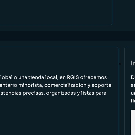
I
global o una tienda local, en RGIS ofrecemos
D
entario minorista, comercialización y soporte
s
stencias precisas, organizadas y listas para
u
f