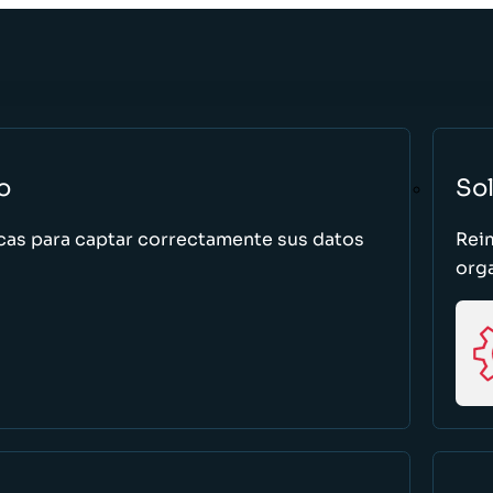
o
So
cas para captar correctamente sus datos
Rei
org