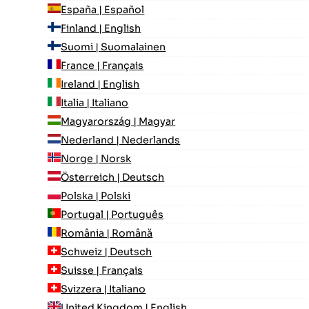
España | Español
Finland | English
Suomi | Suomalainen
France | Français
Ireland | English
Italia | Italiano
Magyarország | Magyar
Nederland | Nederlands
Norge | Norsk
Österreich | Deutsch
Polska | Polski
Portugal | Português
România | Română
Schweiz | Deutsch
Suisse | Français
Svizzera | Italiano
United Kingdom | English