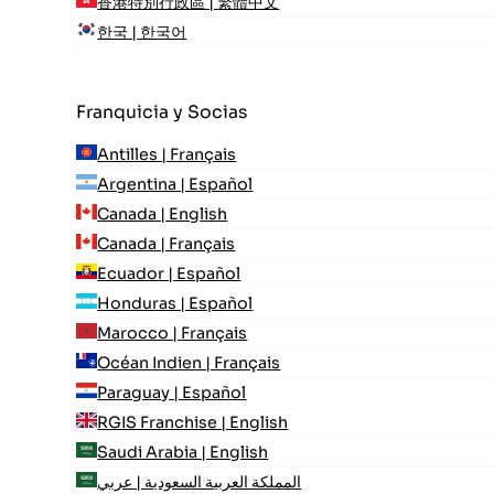
香港特別行政區 | 繁體中文
한국 | 한국어
Franquicia y Socias
Antilles | Français
Argentina | Español
Canada | English
Canada | Français
Ecuador | Español
Honduras | Español
Marocco | Français
Océan Indien | Français
Paraguay | Español
RGIS Franchise | English
Saudi Arabia | English
المملكة العربية السعودية | عربي