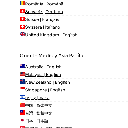
România | Română
Schweiz | Deutsch
Suisse | Français
Svizzera | Italiano
United Kingdom | English
Oriente Medio y Asia Pacífico
Australia | English
Malaysia | English
New Zealand | English
Singapore | English
ישראל | עִברִית
中国 | 简体中文
台灣 | 繁體中文
日本 | 日本語