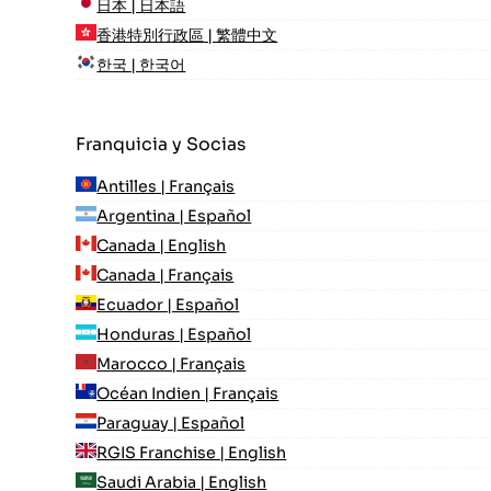
日本 | 日本語
香港特別行政區 | 繁體中文
한국 | 한국어
Franquicia y Socias
Antilles | Français
Argentina | Español
Canada | English
Canada | Français
Ecuador | Español
Honduras | Español
Marocco | Français
Océan Indien | Français
Paraguay | Español
RGIS Franchise | English
Saudi Arabia | English