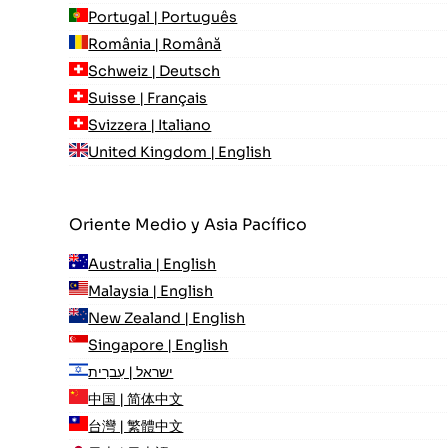
Portugal | Português
România | Română
Schweiz | Deutsch
Suisse | Français
Svizzera | Italiano
United Kingdom | English
Oriente Medio y Asia Pacífico
Australia | English
Malaysia | English
New Zealand | English
Singapore | English
ישראל | עִברִית
中国 | 简体中文
台灣 | 繁體中文